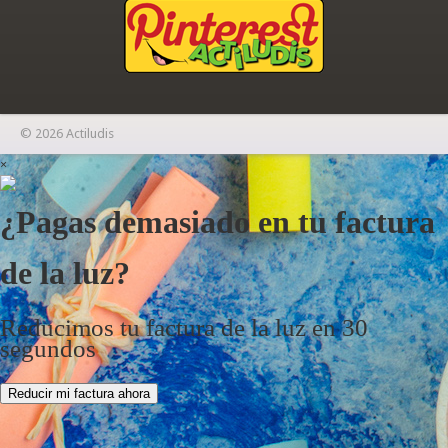
© 2026 Actiludis
×
¿Pagas demasiado en tu factura
de la luz?
Reducimos tu factura de la luz en 30
segundos
Reducir mi factura ahora