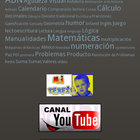
Agudeza Visual
Andalucía
Animación a la lectura
Cálculo
Calendario
Comprensión lectora
Artículo
Contar
Decimales
División tradicional
Fracciones
Dibujos
Escritura
humor
Juego
Geometría
Infantil
Inglés
Gamificación
Genially
Lógica
lectoescritura
Lectura
Lengua
lenguaje
Matemáticas
Manualidades
multiplicación
numeración
México
Máquinas didácticas
Navidad
operaciones
Problemas
Producto
Paz
PDI
Resolución de Problemas
primaria
Suma
Sumas
Valores
Resta
vídeo