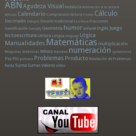
ABN
Agudeza Visual
Andalucía
Animación a la lectura
Cálculo
Calendario
Comprensión lectora
Artículo
Contar
Decimales
División tradicional
Fracciones
Dibujos
Escritura
humor
Juego
Geometría
Infantil
Inglés
Gamificación
Genially
Lógica
lectoescritura
Lectura
Lengua
lenguaje
Matemáticas
Manualidades
multiplicación
numeración
México
Máquinas didácticas
Navidad
operaciones
Problemas
Producto
Paz
PDI
Resolución de Problemas
primaria
Suma
Sumas
Valores
Resta
vídeo