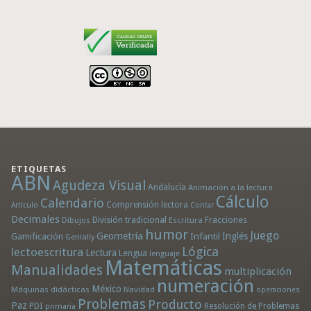
ETIQUETAS
ABN
Agudeza Visual
Andalucía
Animación a la lectura
Cálculo
Calendario
Comprensión lectora
Artículo
Contar
Decimales
División tradicional
Fracciones
Dibujos
Escritura
humor
Juego
Geometría
Infantil
Inglés
Gamificación
Genially
Lógica
lectoescritura
Lectura
Lengua
lenguaje
Matemáticas
Manualidades
multiplicación
numeración
México
Máquinas didácticas
Navidad
operaciones
Problemas
Producto
Paz
PDI
Resolución de Problemas
primaria