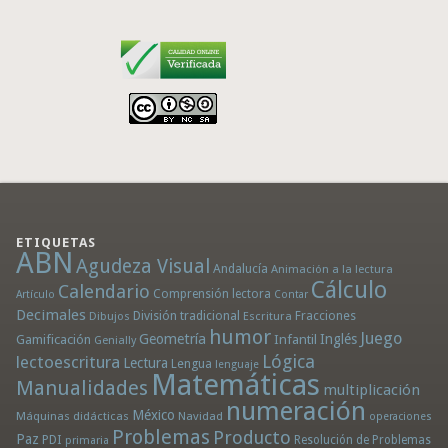
ETIQUETAS
ABN
Agudeza Visual
Andalucía
Animación a la lectura
Cálculo
Calendario
Comprensión lectora
Artículo
Contar
Decimales
División tradicional
Fracciones
Dibujos
Escritura
humor
Juego
Geometría
Infantil
Inglés
Gamificación
Genially
Lógica
lectoescritura
Lectura
Lengua
lenguaje
Matemáticas
Manualidades
multiplicación
numeración
México
Máquinas didácticas
Navidad
operaciones
Problemas
Producto
Paz
PDI
Resolución de Problemas
primaria