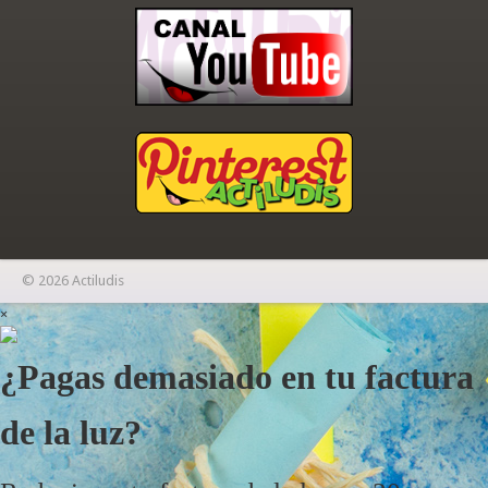
© 2026 Actiludis
×
¿Pagas demasiado en tu factura
de la luz?