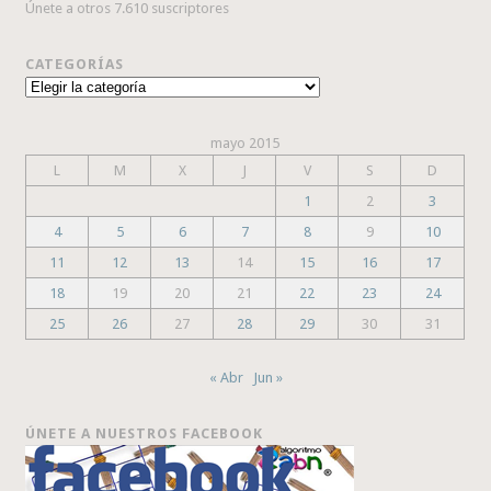
Únete a otros 7.610 suscriptores
CATEGORÍAS
Categorías
mayo 2015
L
M
X
J
V
S
D
1
2
3
4
5
6
7
8
9
10
11
12
13
14
15
16
17
18
19
20
21
22
23
24
25
26
27
28
29
30
31
« Abr
Jun »
ÚNETE A NUESTROS FACEBOOK