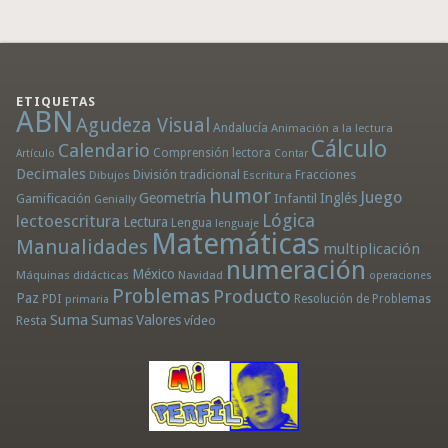
ETIQUETAS
ABN
Agudeza Visual
Andalucía
Animación a la lectura
Cálculo
Calendario
Comprensión lectora
Artículo
Contar
Decimales
División tradicional
Fracciones
Dibujos
Escritura
humor
Juego
Geometría
Infantil
Inglés
Gamificación
Genially
Lógica
lectoescritura
Lectura
Lengua
lenguaje
Matemáticas
Manualidades
multiplicación
numeración
México
Máquinas didácticas
Navidad
operaciones
Problemas
Producto
Paz
PDI
Resolución de Problemas
primaria
Suma
Sumas
Valores
Resta
vídeo