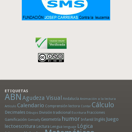
ETIQUETAS
ABN
Agudeza Visual
Andalucía
Animación a la lectura
Cálculo
Calendario
Comprensión lectora
Artículo
Contar
Decimales
División tradicional
Fracciones
Dibujos
Escritura
humor
Juego
Geometría
Infantil
Inglés
Gamificación
Genially
Lógica
lectoescritura
Lectura
Lengua
lenguaje