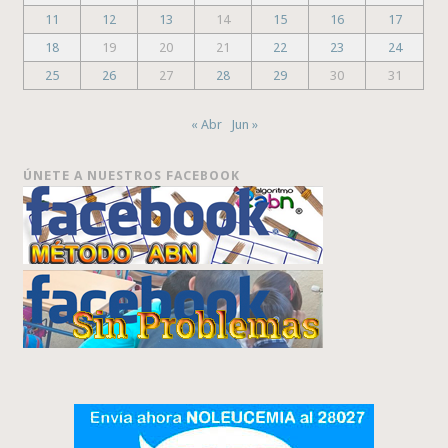
11
12
13
14
15
16
17
18
19
20
21
22
23
24
25
26
27
28
29
30
31
« Abr
Jun »
ÚNETE A NUESTROS FACEBOOK