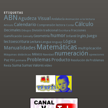
ETIQUETAS
ABN
Agudeza Visual
Andalucía
Animación a la lectura
Cálculo
Calendario
Comprensión lectora
Artículo
Contar
Decimales
División tradicional
Fracciones
Dibujos
Escritura
humor
Juego
Geometría
Infantil
Inglés
Gamificación
Genially
Lógica
lectoescritura
Lectura
Lengua
lenguaje
Matemáticas
Manualidades
multiplicación
numeración
México
Máquinas didácticas
Navidad
operaciones
Problemas
Producto
Paz
PDI
Resolución de Problemas
primaria
Suma
Sumas
Valores
Resta
vídeo