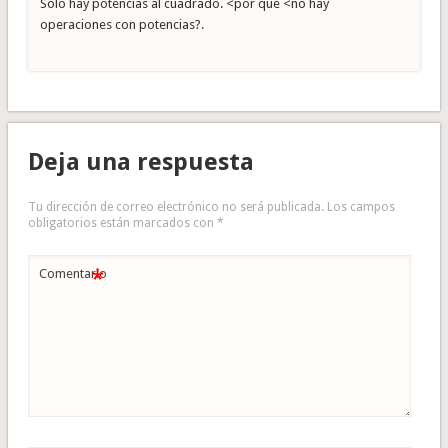
Solo hay potencias al cuadrado. <por qué <no hay
operaciones con potencias?.
Deja una respuesta
Tu dirección de correo electrónico no será publicada.
Los campos
obligatorios están marcados con
*
*
Comentario