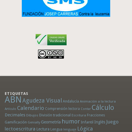
ETIQUETAS
ABN
Agudeza Visual
Andalucía
Animación a la lectura
Cálculo
Calendario
Comprensión lectora
Artículo
Contar
Decimales
División tradicional
Fracciones
Dibujos
Escritura
humor
Juego
Geometría
Infantil
Inglés
Gamificación
Genially
Lógica
lectoescritura
Lectura
Lengua
lenguaje