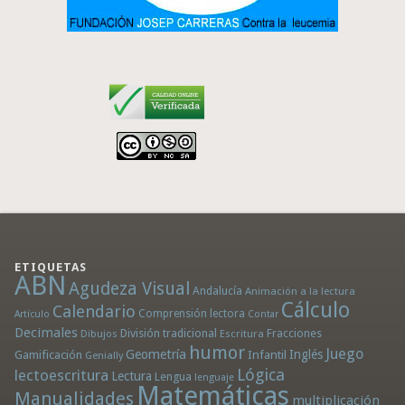
ETIQUETAS
ABN
Agudeza Visual
Andalucía
Animación a la lectura
Cálculo
Calendario
Comprensión lectora
Artículo
Contar
Decimales
División tradicional
Fracciones
Dibujos
Escritura
humor
Juego
Geometría
Infantil
Inglés
Gamificación
Genially
Lógica
lectoescritura
Lectura
Lengua
lenguaje
Matemáticas
Manualidades
multiplicación