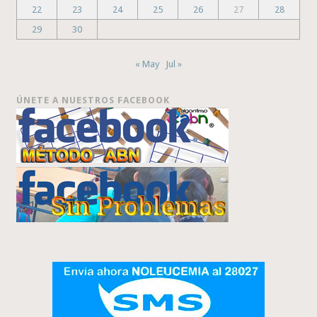
22
23
24
25
26
27
28
29
30
« May
Jul »
ÚNETE A NUESTROS FACEBOOK