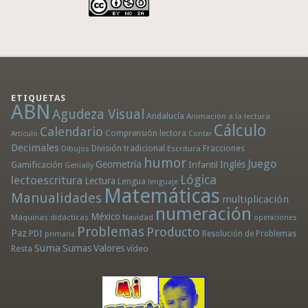
ETIQUETAS
ABN
Agudeza Visual
Andalucía
Animación a la lectura
Cálculo
Calendario
Comprensión lectora
Artículo
Contar
Decimales
División tradicional
Fracciones
Dibujos
Escritura
humor
Juego
Geometría
Infantil
Inglés
Gamificación
Genially
Lógica
lectoescritura
Lectura
Lengua
lenguaje
Matemáticas
Manualidades
multiplicación
numeración
México
Máquinas didácticas
Navidad
operaciones
Problemas
Producto
Paz
PDI
Resolución de Problemas
primaria
Suma
Sumas
Valores
Resta
vídeo