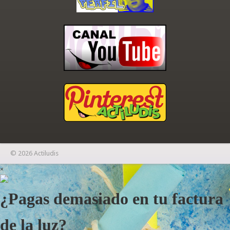
© 2026 Actiludis
×
¿Pagas demasiado en tu factura
de la luz?