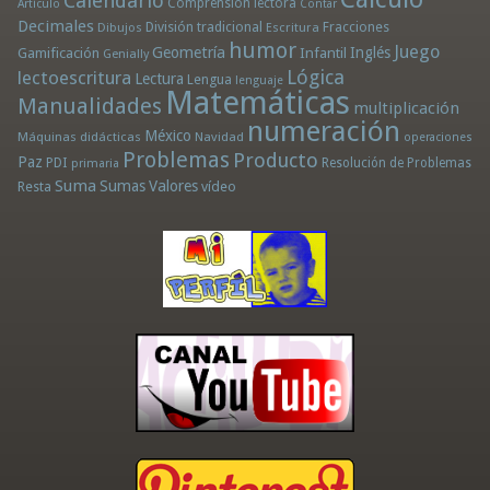
Calendario
Comprensión lectora
Artículo
Contar
Decimales
División tradicional
Fracciones
Dibujos
Escritura
humor
Juego
Geometría
Infantil
Inglés
Gamificación
Genially
Lógica
lectoescritura
Lectura
Lengua
lenguaje
Matemáticas
Manualidades
multiplicación
numeración
México
Máquinas didácticas
Navidad
operaciones
Problemas
Producto
Paz
PDI
Resolución de Problemas
primaria
Suma
Sumas
Valores
Resta
vídeo