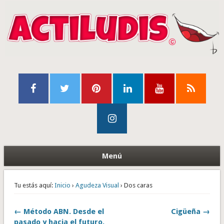
Menú
Tu estás aquí:
Inicio
›
Agudeza Visual
› Dos caras
← Método ABN. Desde el
Cigüeña →
pasado y hacia el futuro.