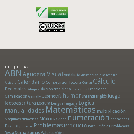
ETIQUETAS
ABN
Agudeza Visual
Andalucía
Animación a la lectura
Cálculo
Calendario
Comprensión lectora
Artículo
Contar
Decimales
División tradicional
Fracciones
Dibujos
Escritura
humor
Juego
Geometría
Infantil
Inglés
Gamificación
Genially
Lógica
lectoescritura
Lectura
Lengua
lenguaje
Matemáticas
Manualidades
multiplicación
numeración
México
Máquinas didácticas
Navidad
operaciones
Problemas
Producto
Paz
PDI
Resolución de Problemas
primaria
Suma
Sumas
Valores
Resta
vídeo