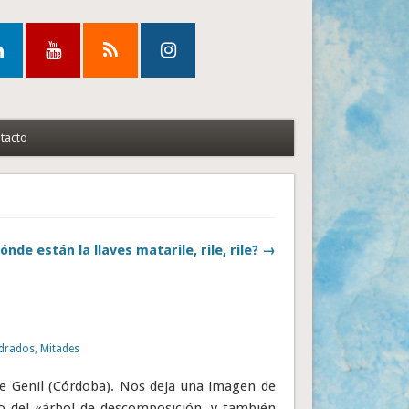
tacto
ónde están la llaves matarile, rile, rile? →
drados
,
Mitades
e Genil (Córdoba). Nos deja una imagen de
 del «árbol de descomposición, y también