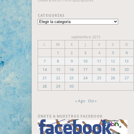
Únete a otros 7.610 suscriptores
CATEGORÍAS
Categorías
septiembre 2015
L
M
X
J
V
S
D
1
2
3
4
5
6
7
8
9
10
11
12
13
14
15
16
17
18
19
20
21
22
23
24
25
26
27
28
29
30
« Ago
Oct »
ÚNETE A NUESTROS FACEBOOK