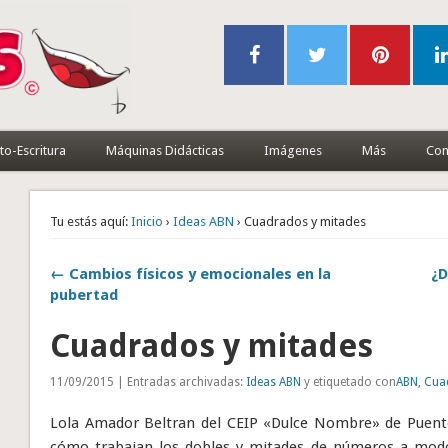
to-Escritura
Máquinas Didácticas
Imágenes
Más
Con
Tu estás aquí:
Inicio
›
Ideas ABN
› Cuadrados y mitades
← Cambios físicos y emocionales en la
¿D
pubertad
Cuadrados y mitades
11/09/2015 | Entradas archivadas:
Ideas ABN
y etiquetado con
ABN
,
Cua
Lola Amador Beltran del CEIP «Dulce Nombre» de Puent
cómo trabajan los dobles y mitades de números a modo