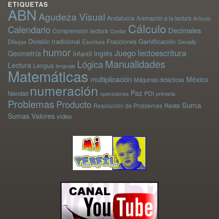
ETIQUETAS
ABN
Agudeza Visual
Andalucía
Animación a la lectura
Artículo
Cálculo
Calendario
Decimales
Comprensión lectora
Contar
División tradicional
Gamificación
Fracciones
Dibujos
Escritura
Genially
humor
Juego
lectoescritura
Geometría
Inglés
Infantil
Manualidades
Lógica
Lectura
Lengua
lenguaje
Matemáticas
multiplicación
México
Máquinas didácticas
numeración
Paz
PDI
Navidad
primaria
operaciones
Problemas
Producto
Suma
Resolución de Problemas
Resta
Sumas
Valores
vídeo