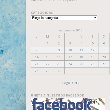
Únete a otros 7.610 suscriptores
CATEGORÍAS
Categorías
septiembre 2015
L
M
X
J
V
S
D
1
2
3
4
5
6
7
8
9
10
11
12
13
14
15
16
17
18
19
20
21
22
23
24
25
26
27
28
29
30
« Ago
Oct »
ÚNETE A NUESTROS FACEBOOK