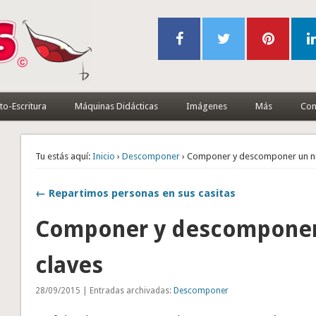
to-Escritura
Máquinas Didácticas
Imágenes
Más
Con
Tu estás aquí:
Inicio
›
Descomponer
› Componer y descomponer un n
← Repartimos personas en sus casitas
Componer y descomponer
claves
28/09/2015 | Entradas archivadas:
Descomponer