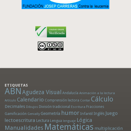
ETIQUETAS
ABN
Agudeza Visual
Andalucía
Animación a la lectura
Cálculo
Calendario
Comprensión lectora
Artículo
Contar
Decimales
División tradicional
Fracciones
Dibujos
Escritura
humor
Juego
Geometría
Infantil
Inglés
Gamificación
Genially
Lógica
lectoescritura
Lectura
Lengua
lenguaje
Matemáticas
Manualidades
multiplicación