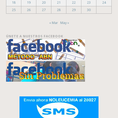
18
19
20
21
22
23
24
25
26
27
28
29
30
« Mar
May »
ÚNETE A NUESTROS FACEBOOK