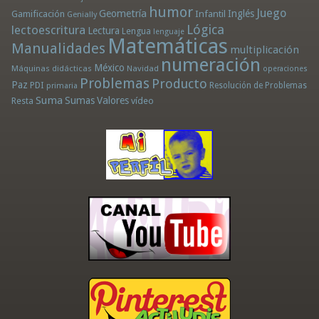
humor
Juego
Geometría
Infantil
Inglés
Gamificación
Genially
Lógica
lectoescritura
Lectura
Lengua
lenguaje
Matemáticas
Manualidades
multiplicación
numeración
México
Máquinas didácticas
Navidad
operaciones
Problemas
Producto
Paz
PDI
Resolución de Problemas
primaria
Suma
Sumas
Valores
Resta
vídeo