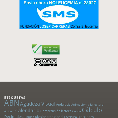
ETIQUETAS
ABN
Agudeza Visual
Andalucía
Animación a la lectura
Cálculo
Calendario
Comprensión lectora
Artículo
Contar
Decimales
División tradicional
Fracciones
Dibujos
Escritura