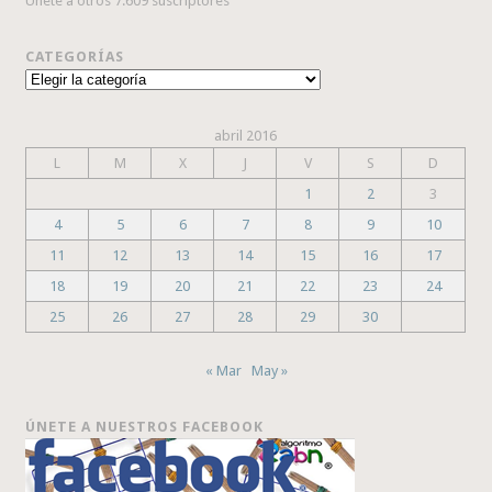
Únete a otros 7.609 suscriptores
CATEGORÍAS
Categorías
abril 2016
L
M
X
J
V
S
D
1
2
3
4
5
6
7
8
9
10
11
12
13
14
15
16
17
18
19
20
21
22
23
24
25
26
27
28
29
30
« Mar
May »
ÚNETE A NUESTROS FACEBOOK