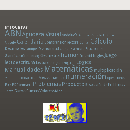
ETIQUETAS
ABN
Agudeza Visual
Andalucía
Animación a la lectura
Cálculo
Calendario
Comprensión lectora
Artículo
Contar
Decimales
División tradicional
Fracciones
Dibujos
Escritura
humor
Juego
Geometría
Infantil
Inglés
Gamificación
Genially
Lógica
lectoescritura
Lectura
Lengua
lenguaje
Matemáticas
Manualidades
multiplicación
numeración
México
Máquinas didácticas
Navidad
operaciones
Problemas
Producto
Paz
PDI
Resolución de Problemas
primaria
Suma
Sumas
Valores
Resta
vídeo