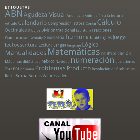
ETIQUETAS
ABN
Agudeza Visual
Andalucía
Animación a la lectura
Cálculo
Calendario
Comprensión lectora
Artículo
Contar
Decimales
División tradicional
Fracciones
Dibujos
Escritura
humor
Juego
Geometría
Infantil
Inglés
Gamificación
Genially
Lógica
lectoescritura
Lectura
Lengua
lenguaje
Matemáticas
Manualidades
multiplicación
numeración
México
Máquinas didácticas
Navidad
operaciones
Problemas
Producto
Paz
PDI
Resolución de Problemas
primaria
Suma
Sumas
Valores
Resta
vídeo