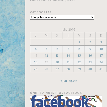
Únete a otros 7.610 suscriptores
CATEGORÍAS
Categorías
julio 2016
L
M
X
J
V
S
D
1
2
3
4
5
6
7
8
9
10
11
12
13
14
15
16
17
18
19
20
21
22
23
24
25
26
27
28
29
30
31
« Jun
Ago »
ÚNETE A NUESTROS FACEBOOK