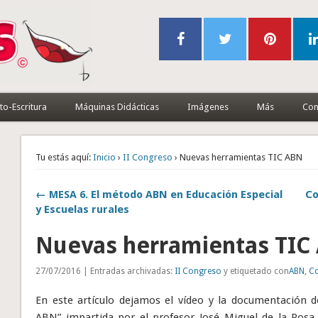
to-Escritura
Máquinas Didácticas
Imágenes
Más
Con
Tu estás aquí:
Inicio
›
II Congreso
› Nuevas herramientas TIC ABN
← MESA 6. El método ABN en Educación Especial
Co
y Escuelas rurales
Nuevas herramientas TIC
27/07/2016 | Entradas archivadas:
II Congreso
y etiquetado con
ABN
,
Co
En este artículo dejamos el vídeo y la documentación 
ABN” impartida por el profesor José Miguel de la Rosa