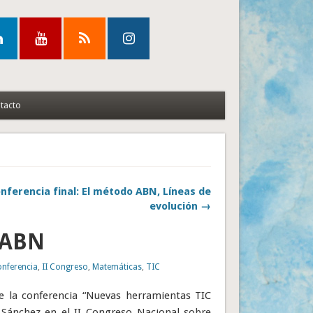
tacto
nferencia final: El método ABN, Líneas de
evolución →
 ABN
nferencia
,
II Congreso
,
Matemáticas
,
TIC
de la conferencia “Nuevas herramientas TIC
 Sánchez en el II Congreso Nacional sobre