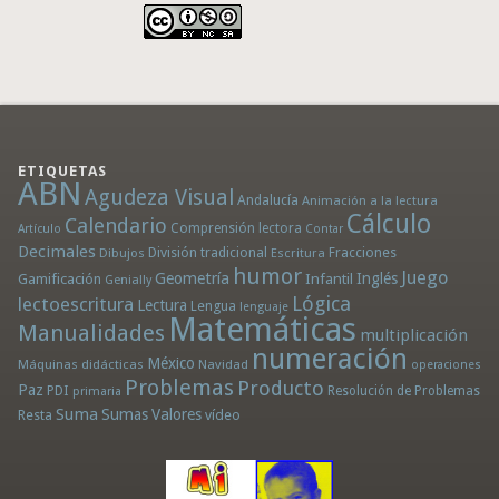
ETIQUETAS
ABN
Agudeza Visual
Andalucía
Animación a la lectura
Cálculo
Calendario
Comprensión lectora
Artículo
Contar
Decimales
División tradicional
Fracciones
Dibujos
Escritura
humor
Juego
Geometría
Infantil
Inglés
Gamificación
Genially
Lógica
lectoescritura
Lectura
Lengua
lenguaje
Matemáticas
Manualidades
multiplicación
numeración
México
Máquinas didácticas
Navidad
operaciones
Problemas
Producto
Paz
PDI
Resolución de Problemas
primaria
Suma
Sumas
Valores
Resta
vídeo