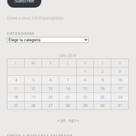
Subscribir
electrónico
Únete a otros 7.610 suscriptores
CATEGORÍAS
Categorías
julio 2016
L
M
X
J
V
S
D
1
2
3
4
5
6
7
8
9
10
11
12
13
14
15
16
17
18
19
20
21
22
23
24
25
26
27
28
29
30
31
« Jun
Ago »
ÚNETE A NUESTROS FACEBOOK