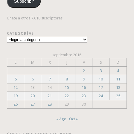
Subscribir
electrónico
Únete a otros 7.610 suscriptores
CATEGORÍAS
Categorías
septiembre 2016
L
M
X
J
V
S
D
1
2
3
4
5
6
7
8
9
10
11
12
13
14
15
16
17
18
19
20
21
22
23
24
25
26
27
28
29
30
« Ago
Oct »