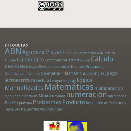
ETIQUETAS
ABN
Agudeza Visual
Andalucía
Animación a la lectura
Cálculo
Calendario
Comprensión lectora
Artículo
Contar
Decimales
División tradicional
Fracciones
Dibujos
Escritura
humor
Juego
Geometría
Infantil
Inglés
Gamificación
Genially
Lógica
lectoescritura
Lectura
Lengua
lenguaje
Matemáticas
Manualidades
multiplicación
numeración
México
Máquinas didácticas
Navidad
operaciones
Problemas
Producto
Paz
PDI
Resolución de Problemas
primaria
Suma
Sumas
Valores
Resta
vídeo