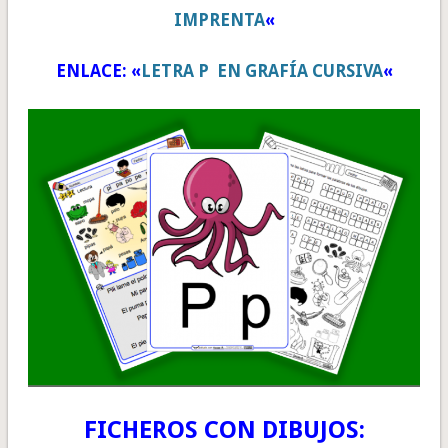
IMPRENTA
«
ENLACE: «
LETRA P EN GRAFÍA CURSIVA
«
FICHEROS CON DIBUJOS: