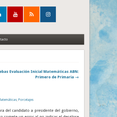
tacto
ebas Evaluación Inicial Matemáticas ABN:
Primero de Primaria →
atemáticas
,
Porcetajes
ura del candidato a presidente del gobierno,
o comete un error al no indicar el desglose