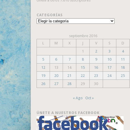
Únete a otros 7.610 suscriptores
CATEGORÍAS
Categorías
septiembre 2016
L
M
X
J
V
S
D
1
2
3
4
5
6
7
8
9
10
11
12
13
14
15
16
17
18
19
20
21
22
23
24
25
26
27
28
29
30
« Ago
Oct »
ÚNETE A NUESTROS FACEBOOK