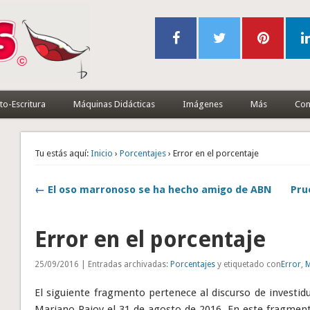
to-Escritura
Máquinas Didácticas
Imágenes
Más
Con
Tu estás aquí:
Inicio
›
Porcentajes
› Error en el porcentaje
← El oso marronoso se ha hecho amigo de ABN
Pru
Error en el porcentaje
25/09/2016 | Entradas archivadas:
Porcentajes
y etiquetado con
Error
,
M
El siguiente fragmento pertenece al discurso de investid
Mariano Rajoy el 31 de agosto de 2016. En este fragment