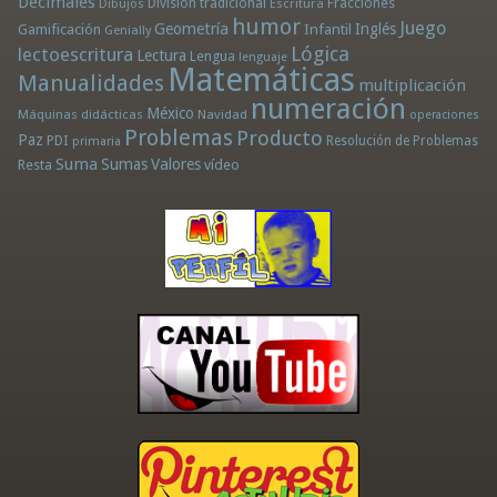
Decimales
División tradicional
Fracciones
Dibujos
Escritura
humor
Juego
Geometría
Infantil
Inglés
Gamificación
Genially
Lógica
lectoescritura
Lectura
Lengua
lenguaje
Matemáticas
Manualidades
multiplicación
numeración
México
Máquinas didácticas
Navidad
operaciones
Problemas
Producto
Paz
PDI
Resolución de Problemas
primaria
Suma
Sumas
Valores
Resta
vídeo