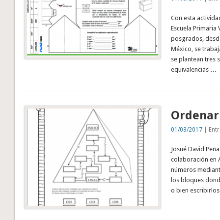
Con esta activid
Escuela Primaria 
posgrados, desde
México, se traba
se plantean tres 
equivalencias …
Ordenar
01/03/2017
| Entr
Josué David Peña
colaboración en A
números mediante
los bloques dond
o bien escribirlo