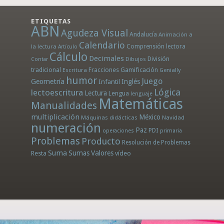
ETIQUETAS
ABN
Agudeza Visual
Andalucía
Animación a
Calendario
la lectura
Comprensión lectora
Artículo
Cálculo
Decimales
División
Dibujos
Contar
tradicional
Fracciones
Gamificación
Escritura
Genially
humor
Juego
Geometría
Infantil
Inglés
Lógica
lectoescritura
Lectura
Lengua
lenguaje
Matemáticas
Manualidades
multiplicación
México
Máquinas didácticas
Navidad
numeración
Paz
PDI
operaciones
primaria
Problemas
Producto
Resolución de Problemas
Suma
Sumas
Valores
Resta
vídeo