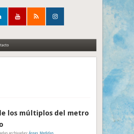
tacto
de los múltiplos del metro
o
adas archivadas:
Áreas
,
Medidas