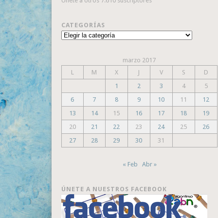
Únete a otros 7.610 suscriptores
CATEGORÍAS
Categorías
marzo 2017
L
M
X
J
V
S
D
1
2
3
4
5
6
7
8
9
10
11
12
13
14
15
16
17
18
19
20
21
22
23
24
25
26
27
28
29
30
31
« Feb
Abr »
ÚNETE A NUESTROS FACEBOOK