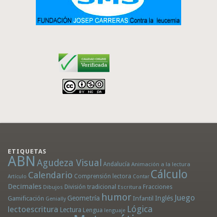
ETIQUETAS
ABN
Agudeza Visual
Andalucía
Animación a la lectura
Cálculo
Calendario
Comprensión lectora
Artículo
Contar
Decimales
División tradicional
Fracciones
Dibujos
Escritura
humor
Juego
Geometría
Infantil
Inglés
Gamificación
Genially
Lógica
lectoescritura
Lectura
Lengua
lenguaje