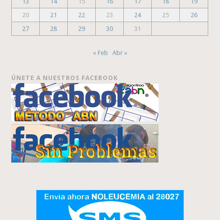
13
14
15
16
17
18
19
20
21
22
23
24
25
26
27
28
29
30
31
« Feb
Abr »
ÚNETE A NUESTROS FACEBOOK