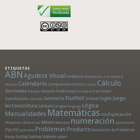
ETIQUETAS
ABN
Agudeza Visual
Andalucía
Animación a la lectura
Cálculo
Calendario
Comprensión lectora
Artículo
Contar
Decimales
División tradicional
Fracciones
Dibujos
Escritura
humor
Juego
Geometría
Infantil
Inglés
Gamificación
Genially
Lógica
lectoescritura
Lectura
Lengua
lenguaje
Matemáticas
Manualidades
multiplicación
numeración
México
Máquinas didácticas
Navidad
operaciones
Problemas
Producto
Paz
PDI
Resolución de Problemas
primaria
Suma
Sumas
Valores
Resta
vídeo