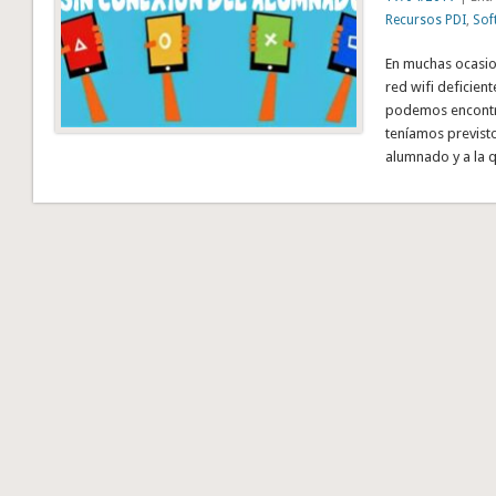
Recursos PDI
,
Sof
En muchas ocasio
red wifi deficien
podemos encontr
teníamos previsto
alumnado y a la 