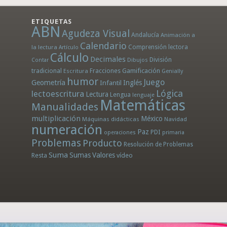
ETIQUETAS
ABN
Agudeza Visual
Andalucía
Animación a
Calendario
la lectura
Comprensión lectora
Artículo
Cálculo
Decimales
División
Dibujos
Contar
tradicional
Fracciones
Gamificación
Escritura
Genially
humor
Juego
Geometría
Infantil
Inglés
Lógica
lectoescritura
Lectura
Lengua
lenguaje
Matemáticas
Manualidades
multiplicación
México
Máquinas didácticas
Navidad
numeración
Paz
PDI
operaciones
primaria
Problemas
Producto
Resolución de Problemas
Suma
Sumas
Valores
Resta
vídeo