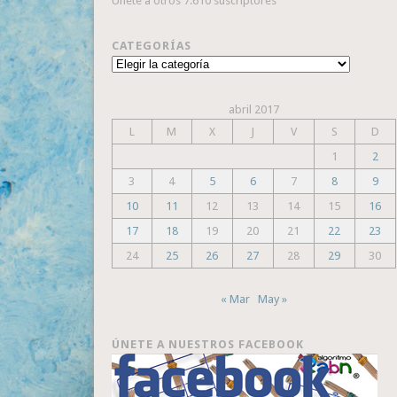
Únete a otros 7.610 suscriptores
CATEGORÍAS
Categorías
abril 2017
L
M
X
J
V
S
D
1
2
3
4
5
6
7
8
9
10
11
12
13
14
15
16
17
18
19
20
21
22
23
24
25
26
27
28
29
30
« Mar
May »
ÚNETE A NUESTROS FACEBOOK