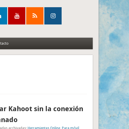
tacto
r Kahoot sin la conexión
mnado
adas archivadas:
Herramientas Online
,
Para móvil
,