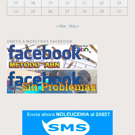
17
18
19
20
21
22
23
24
25
26
27
28
29
30
« Mar
May »
ÚNETE A NUESTROS FACEBOOK