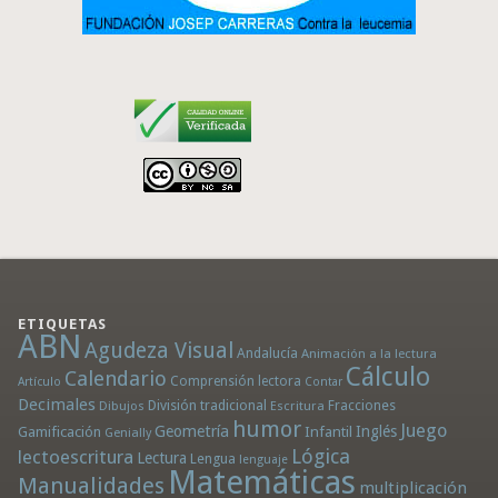
ETIQUETAS
ABN
Agudeza Visual
Andalucía
Animación a la lectura
Cálculo
Calendario
Comprensión lectora
Artículo
Contar
Decimales
División tradicional
Fracciones
Dibujos
Escritura
humor
Juego
Geometría
Infantil
Inglés
Gamificación
Genially
Lógica
lectoescritura
Lectura
Lengua
lenguaje
Matemáticas
Manualidades
multiplicación