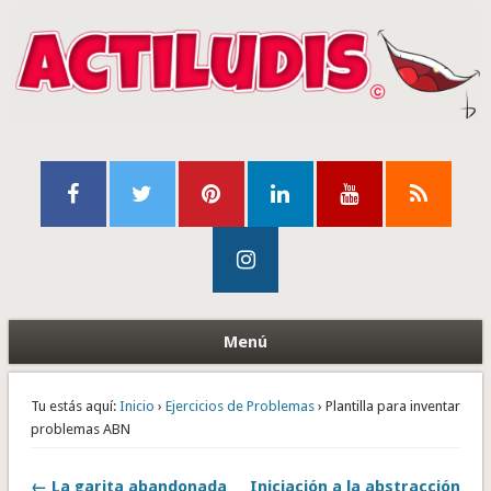
Menú
Tu estás aquí:
Inicio
›
Ejercicios de Problemas
› Plantilla para inventar
problemas ABN
← La garita abandonada
Iniciación a la abstracción