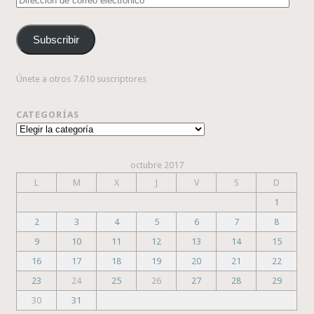
de
correo
Subscribir
electrónico
Únete a otros 7.610 suscriptores
CATEGORÍAS
Categorías
octubre 2017
L
M
X
J
V
S
D
1
2
3
4
5
6
7
8
9
10
11
12
13
14
15
16
17
18
19
20
21
22
23
24
25
26
27
28
29
30
31