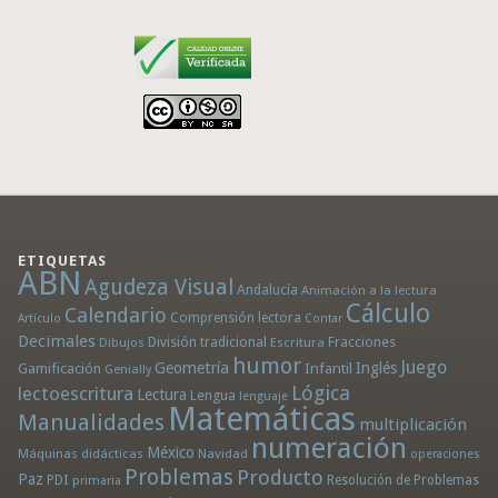
ETIQUETAS
ABN
Agudeza Visual
Andalucía
Animación a la lectura
Cálculo
Calendario
Comprensión lectora
Artículo
Contar
Decimales
División tradicional
Fracciones
Dibujos
Escritura
humor
Juego
Geometría
Infantil
Inglés
Gamificación
Genially
Lógica
lectoescritura
Lectura
Lengua
lenguaje
Matemáticas
Manualidades
multiplicación
numeración
México
Máquinas didácticas
Navidad
operaciones
Problemas
Producto
Paz
PDI
Resolución de Problemas
primaria