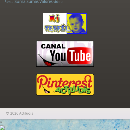
Suma
Sumas
Valores
Resta
vídeo
© 2026 Actiludis
×