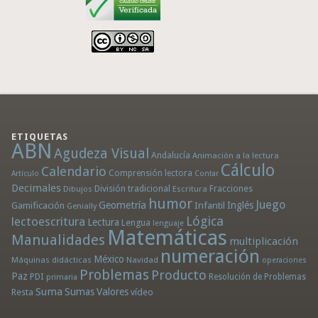
ETIQUETAS
ABN
Agudeza Visual
Andalucía
Animación a la lectura
Cálculo
Calendario
Comprensión lectora
Artículo
Contar
Decimales
División tradicional
Fracciones
Dibujos
Escritura
humor
Juego
Geometría
Infantil
Inglés
Gamificación
Genially
Lógica
lectoescritura
Lectura
Lengua
lenguaje
Matemáticas
Manualidades
multiplicación
numeración
México
Máquinas didácticas
Navidad
operaciones
Problemas
Producto
Paz
PDI
Resolución de Problemas
primaria
Suma
Sumas
Valores
Resta
vídeo