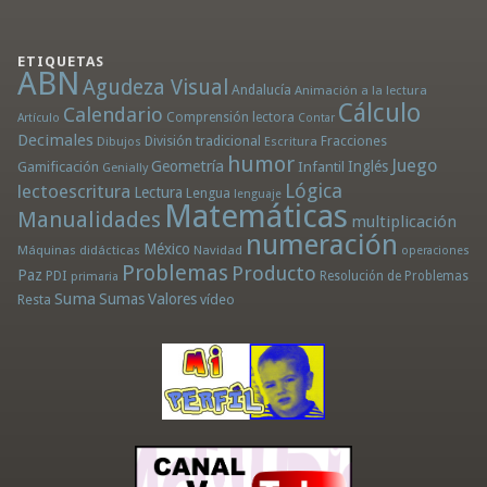
ETIQUETAS
ABN
Agudeza Visual
Andalucía
Animación a la lectura
Cálculo
Calendario
Comprensión lectora
Artículo
Contar
Decimales
División tradicional
Fracciones
Dibujos
Escritura
humor
Juego
Geometría
Infantil
Inglés
Gamificación
Genially
Lógica
lectoescritura
Lectura
Lengua
lenguaje
Matemáticas
Manualidades
multiplicación
numeración
México
Máquinas didácticas
Navidad
operaciones
Problemas
Producto
Paz
PDI
Resolución de Problemas
primaria
Suma
Sumas
Valores
Resta
vídeo