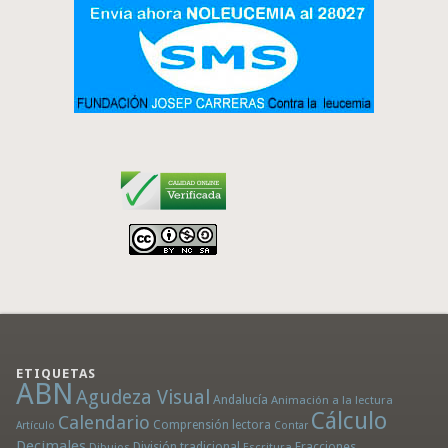
ETIQUETAS
ABN
Agudeza Visual
Andalucía
Animación a la lectura
Cálculo
Calendario
Comprensión lectora
Artículo
Contar
Decimales
División tradicional
Fracciones
Dibujos
Escritura