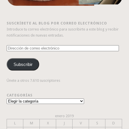
SUSCRÍBETE AL BLOG POR CORREO ELECTRÓNICO
Introduce tu correo electrónico para suscribirte a este blog y recibir
notificaciones de nuevas entradas.
Dirección
de
correo
Subscribir
electrónico
Únete a otros 7.610 suscriptores
CATEGORÍAS
Categorías
enero 2019
L
M
X
J
V
S
D