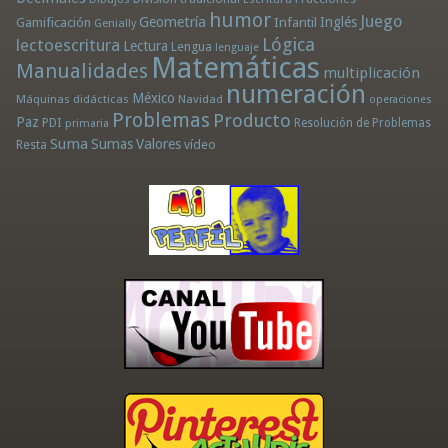
humor
Juego
Geometría
Infantil
Inglés
Gamificación
Genially
Lógica
lectoescritura
Lectura
Lengua
lenguaje
Matemáticas
Manualidades
multiplicación
numeración
México
Máquinas didácticas
Navidad
operaciones
Problemas
Producto
Paz
PDI
Resolución de Problemas
primaria
Suma
Sumas
Valores
Resta
vídeo