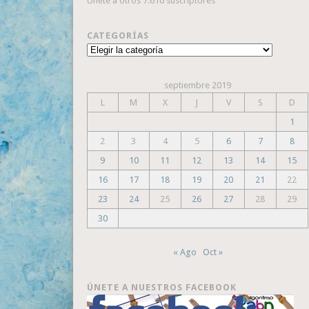
Únete a otros 7.610 suscriptores
CATEGORÍAS
Categorías
septiembre 2019
L
M
X
J
V
S
D
1
2
3
4
5
6
7
8
9
10
11
12
13
14
15
16
17
18
19
20
21
22
23
24
25
26
27
28
29
30
« Ago
Oct »
ÚNETE A NUESTROS FACEBOOK