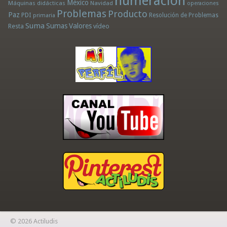
numeración
México
Máquinas didácticas
Navidad
operaciones
Problemas
Producto
Paz
PDI
Resolución de Problemas
primaria
Suma
Sumas
Valores
Resta
vídeo
© 2026 Actiludis