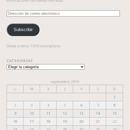
notificaciones de nuevas entradas.
Dirección
de
correo
Subscribir
electrónico
Únete a otros 7.610 suscriptores
CATEGORÍAS
Categorías
septiembre 2019
L
M
X
J
V
S
D
1
2
3
4
5
6
7
8
9
10
11
12
13
14
15
16
17
18
19
20
21
22
23
24
25
26
27
28
29