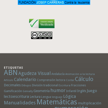
ETIQUETAS
ABN
Agudeza Visual
Andalucía
Animación a la lectura
Cálculo
Calendario
Comprensión lectora
Artículo
Contar
Decimales
División tradicional
Fracciones
Dibujos
Escritura
humor
Juego
Geometría
Infantil
Inglés
Gamificación
Genially
Lógica
lectoescritura
Lectura
Lengua
lenguaje
Matemáticas
Manualidades
multiplicación