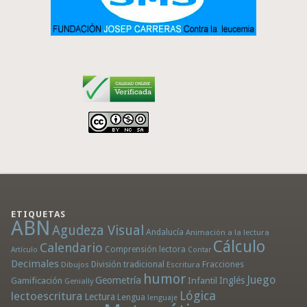
ETIQUETAS
ABN
Agudeza Visual
Andalucía
Animación a la lectura
Cálculo
Calendario
Comprensión lectora
Artículo
Contar
Decimales
División tradicional
Fracciones
Dibujos
Escritura
humor
Juego
Geometría
Infantil
Inglés
Gamificación
Genially
Lógica
lectoescritura
Lectura
Lengua
lenguaje