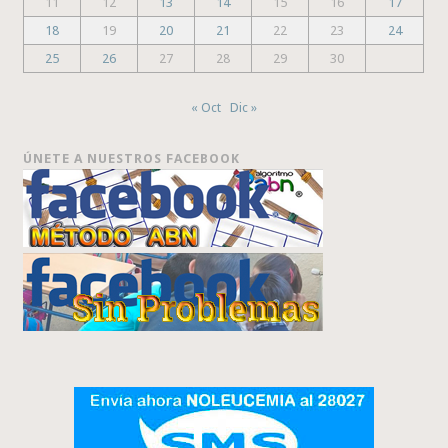
11
12
13
14
15
16
17
18
19
20
21
22
23
24
25
26
27
28
29
30
« Oct
Dic »
ÚNETE A NUESTROS FACEBOOK