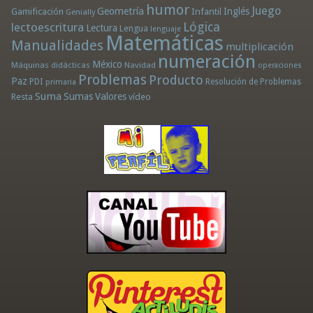
humor
Juego
Geometría
Infantil
Inglés
Gamificación
Genially
Lógica
lectoescritura
Lectura
Lengua
lenguaje
Matemáticas
Manualidades
multiplicación
numeración
México
Máquinas didácticas
Navidad
operaciones
Problemas
Producto
Paz
PDI
Resolución de Problemas
primaria
Suma
Sumas
Valores
Resta
vídeo