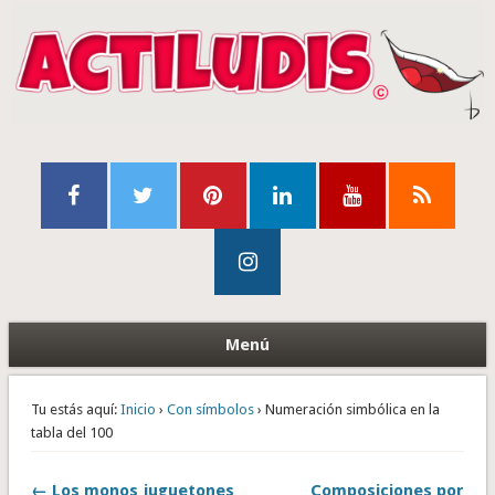
Menú
Tu estás aquí:
Inicio
›
Con símbolos
› Numeración simbólica en la
tabla del 100
← Los monos juguetones
Composiciones por