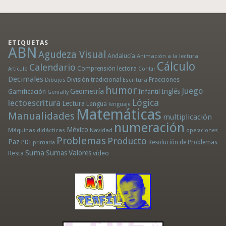
ETIQUETAS
ABN
Agudeza Visual
Andalucía
Animación a la lectura
Cálculo
Calendario
Comprensión lectora
Artículo
Contar
Decimales
División tradicional
Fracciones
Dibujos
Escritura
humor
Juego
Geometría
Infantil
Inglés
Gamificación
Genially
Lógica
lectoescritura
Lectura
Lengua
lenguaje
Matemáticas
Manualidades
multiplicación
numeración
México
Máquinas didácticas
Navidad
operaciones
Problemas
Producto
Paz
PDI
Resolución de Problemas
primaria
Suma
Sumas
Valores
Resta
vídeo