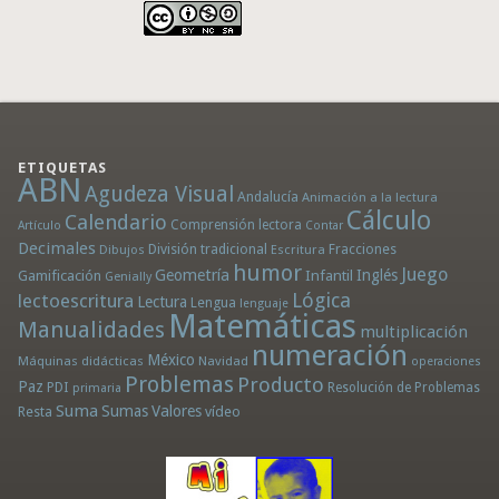
ETIQUETAS
ABN
Agudeza Visual
Andalucía
Animación a la lectura
Cálculo
Calendario
Comprensión lectora
Artículo
Contar
Decimales
División tradicional
Fracciones
Dibujos
Escritura
humor
Juego
Geometría
Infantil
Inglés
Gamificación
Genially
Lógica
lectoescritura
Lectura
Lengua
lenguaje
Matemáticas
Manualidades
multiplicación
numeración
México
Máquinas didácticas
Navidad
operaciones
Problemas
Producto
Paz
PDI
Resolución de Problemas
primaria
Suma
Sumas
Valores
Resta
vídeo