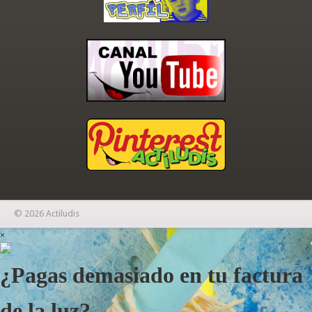
© 2026 Actiludis
×
¿Pagas demasiado en tu factura
de la luz?