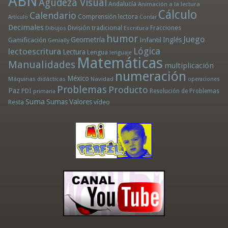
ABN
Agudeza Visual
Andalucía
Animación a la lectura
Cálculo
Calendario
Comprensión lectora
Artículo
Contar
Decimales
División tradicional
Fracciones
Dibujos
Escritura
humor
Juego
Geometría
Infantil
Inglés
Gamificación
Genially
Lógica
lectoescritura
Lectura
Lengua
lenguaje
Matemáticas
Manualidades
multiplicación
numeración
México
Máquinas didácticas
Navidad
operaciones
Problemas
Producto
Paz
PDI
Resolución de Problemas
primaria
Suma
Sumas
Valores
Resta
vídeo