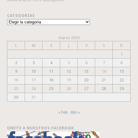
CATEGORÍAS
Categorías
marzo 2020
L
M
X
J
V
S
D
1
2
3
4
5
6
7
8
9
10
11
12
13
14
15
16
17
18
19
20
21
22
23
24
25
26
27
28
29
30
31
« Feb
Abr »
ÚNETE A NUESTROS FACEBOOK