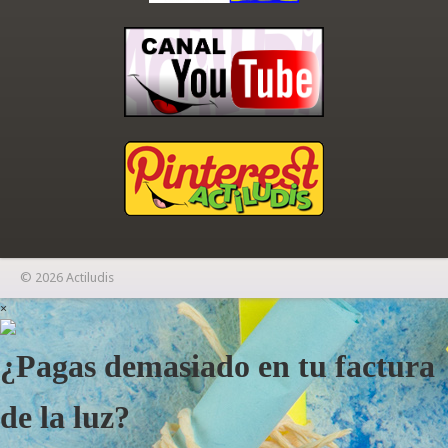
© 2026 Actiludis
×
¿Pagas demasiado en tu factura
de la luz?