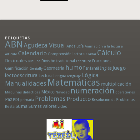
ETIQUETAS
ABN
Agudeza Visual
Andalucía
Animación a la lectura
Cálculo
Calendario
Comprensión lectora
Artículo
Contar
Decimales
División tradicional
Fracciones
Dibujos
Escritura
humor
Juego
Geometría
Infantil
Inglés
Gamificación
Genially
Lógica
lectoescritura
Lectura
Lengua
lenguaje
Matemáticas
Manualidades
multiplicación
numeración
México
Máquinas didácticas
Navidad
operaciones
Problemas
Producto
Paz
PDI
Resolución de Problemas
primaria
Suma
Sumas
Valores
Resta
vídeo