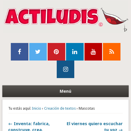
Menú
Tu estás aquí:
Inicio
›
Creación de textos
› Mascotas
← Inventa: fabrica,
El viernes quiero escuchar
construye, crea.
tu voz →