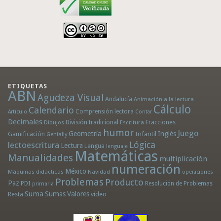
ETIQUETAS
ABN
Agudeza Visual
Andalucía
Animación a la lectura
Cálculo
Calendario
Comprensión lectora
Artículo
Contar
Decimales
División tradicional
Fracciones
Dibujos
Escritura
humor
Juego
Geometría
Infantil
Inglés
Gamificación
Genially
Lógica
lectoescritura
Lectura
Lengua
lenguaje
Matemáticas
Manualidades
multiplicación
numeración
México
Máquinas didácticas
Navidad
operaciones
Problemas
Producto
Paz
PDI
Resolución de Problemas
primaria
Suma
Sumas
Valores
Resta
vídeo