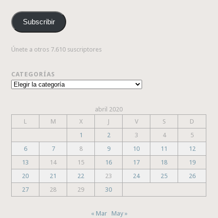
de
correo
Subscribir
electrónico
Únete a otros 7.610 suscriptores
CATEGORÍAS
Categorías
abril 2020
L
M
X
J
V
S
D
1
2
3
4
5
6
7
8
9
10
11
12
13
14
15
16
17
18
19
20
21
22
23
24
25
26
27
28
29
30
« Mar
May »