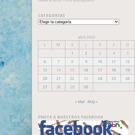
Únete a otros 7.610 suscriptores
CATEGORÍAS
Categorías
abril 2020
L
M
X
J
V
S
D
1
2
3
4
5
6
7
8
9
10
11
12
13
14
15
16
17
18
19
20
21
22
23
24
25
26
27
28
29
30
« Mar
May »
ÚNETE A NUESTROS FACEBOOK