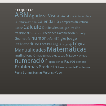
ETIQUETAS
ABN
Agudeza Visual
Andalucía
Animación a
Calendario
la lectura
Comprensión lectora
Artículo
Cálculo
Decimales
División
Dibujos
Contar
tradicional
Fracciones
Gamificación
Escritura
Genially
humor
Juego
Geometría
Infantil
Inglés
Lógica
lectoescritura
Lectura
Lengua
lenguaje
Matemáticas
Manualidades
multiplicación
México
Máquinas didácticas
Navidad
numeración
Paz
PDI
operaciones
primaria
Problemas
Producto
Resolución de Problemas
Suma
Sumas
Valores
Resta
vídeo