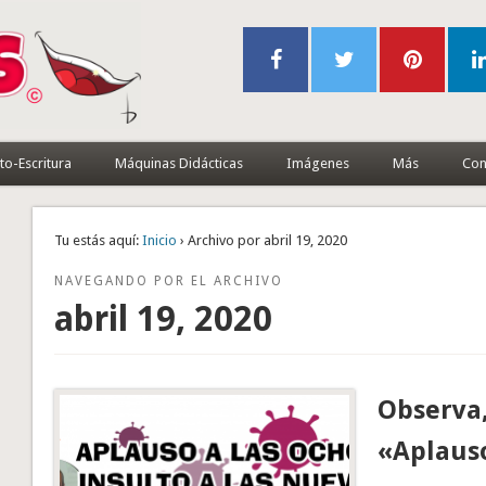
to-Escritura
Máquinas Didácticas
Imágenes
Más
Con
Tu estás aquí:
Inicio
› Archivo por abril 19, 2020
NAVEGANDO POR EL ARCHIVO
abril 19, 2020
Observa,
«Aplauso