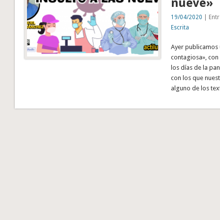
nueve»
19/04/2020
| Entr
Escrita
Ayer publicamos 
contagiosa», con
los días de la pa
con los que nues
alguno de los te