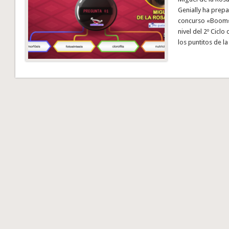
Genially ha prep
concurso «Boom» 
nivel del 2º Ciclo
los puntitos de l