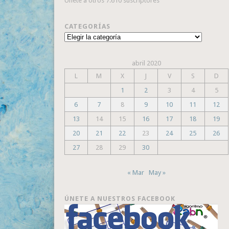
Únete a otros 7.610 suscriptores
CATEGORÍAS
Categorías
abril 2020
L
M
X
J
V
S
D
1
2
3
4
5
6
7
8
9
10
11
12
13
14
15
16
17
18
19
20
21
22
23
24
25
26
27
28
29
30
« Mar
May »
ÚNETE A NUESTROS FACEBOOK