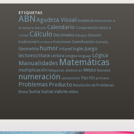
ETIQUETAS
ABN
Agudeza Visual
Andalucía
Animación a
Calendario
la lectura
Comprensión lectora
Artículo
Cálculo
Decimales
División
Dibujos
Contar
tradicional
Fracciones
Gamificación
Escritura
Genially
humor
Juego
Geometría
Infantil
Inglés
Lógica
lectoescritura
Lectura
Lengua
lenguaje
Matemáticas
Manualidades
multiplicación
México
Máquinas didácticas
Navidad
numeración
Paz
PDI
operaciones
primaria
Problemas
Producto
Resolución de Problemas
Suma
Sumas
Valores
Resta
vídeo