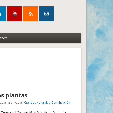
tacto
s plantas
adas archivadas:
Ciencias Naturales
,
Gamificación
a Zurera del Colegio «San Martín» de Madrid, con