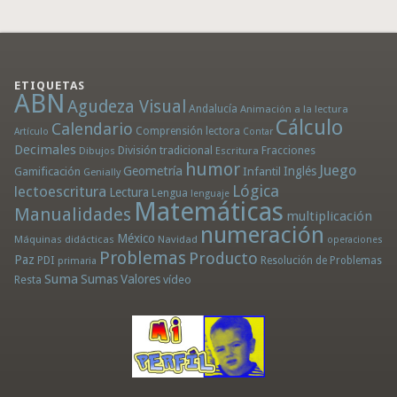
ETIQUETAS
ABN
Agudeza Visual
Andalucía
Animación a la lectura
Cálculo
Calendario
Comprensión lectora
Artículo
Contar
Decimales
División tradicional
Fracciones
Dibujos
Escritura
humor
Juego
Geometría
Infantil
Inglés
Gamificación
Genially
Lógica
lectoescritura
Lectura
Lengua
lenguaje
Matemáticas
Manualidades
multiplicación
numeración
México
Máquinas didácticas
Navidad
operaciones
Problemas
Producto
Paz
PDI
Resolución de Problemas
primaria
Suma
Sumas
Valores
Resta
vídeo