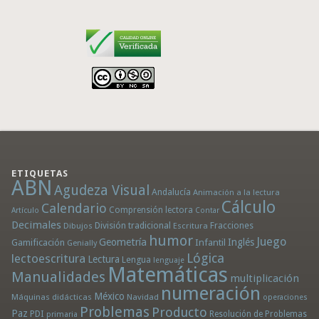
ETIQUETAS
ABN
Agudeza Visual
Andalucía
Animación a la lectura
Cálculo
Calendario
Comprensión lectora
Artículo
Contar
Decimales
División tradicional
Fracciones
Dibujos
Escritura
humor
Juego
Geometría
Infantil
Inglés
Gamificación
Genially
Lógica
lectoescritura
Lectura
Lengua
lenguaje
Matemáticas
Manualidades
multiplicación
numeración
México
Máquinas didácticas
Navidad
operaciones
Problemas
Producto
Paz
PDI
Resolución de Problemas
primaria