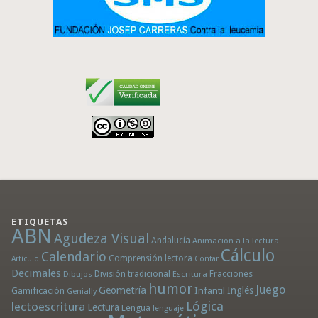
ETIQUETAS
ABN
Agudeza Visual
Andalucía
Animación a la lectura
Cálculo
Calendario
Comprensión lectora
Artículo
Contar
Decimales
División tradicional
Fracciones
Dibujos
Escritura
humor
Juego
Geometría
Infantil
Inglés
Gamificación
Genially
Lógica
lectoescritura
Lectura
Lengua
lenguaje