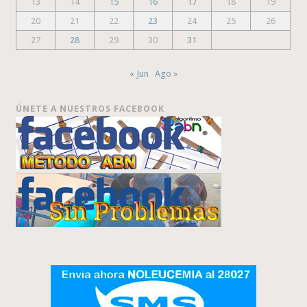
13
14
15
16
17
18
19
20
21
22
23
24
25
26
27
28
29
30
31
« Jun
Ago »
ÚNETE A NUESTROS FACEBOOK