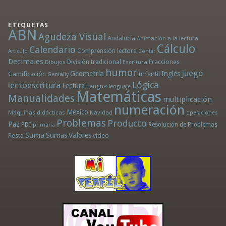
ETIQUETAS
ABN
Agudeza Visual
Andalucía
Animación a la lectura
Cálculo
Calendario
Comprensión lectora
Artículo
Contar
Decimales
División tradicional
Fracciones
Dibujos
Escritura
humor
Juego
Geometría
Infantil
Inglés
Gamificación
Genially
Lógica
lectoescritura
Lectura
Lengua
lenguaje
Matemáticas
Manualidades
multiplicación
numeración
México
Máquinas didácticas
Navidad
operaciones
Problemas
Producto
Paz
PDI
Resolución de Problemas
primaria
Suma
Sumas
Valores
Resta
vídeo