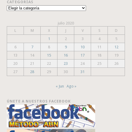
CATEGORÍAS
Categorías
julio 2020
L
M
X
J
V
S
D
1
2
3
4
5
6
7
8
9
10
11
12
13
14
15
16
17
18
19
20
21
22
23
24
25
26
27
28
29
30
31
« Jun
Ago »
ÚNETE A NUESTROS FACEBOOK