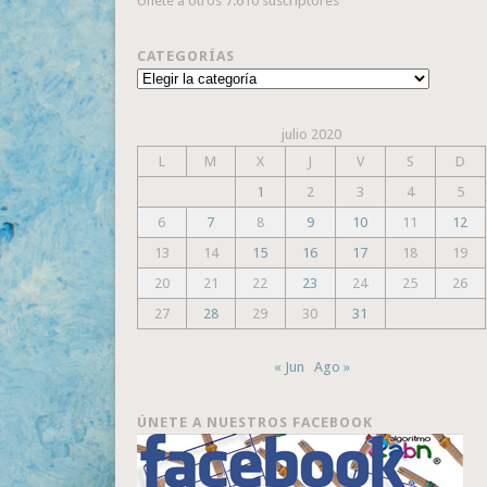
Únete a otros 7.610 suscriptores
CATEGORÍAS
Categorías
julio 2020
L
M
X
J
V
S
D
1
2
3
4
5
6
7
8
9
10
11
12
13
14
15
16
17
18
19
20
21
22
23
24
25
26
27
28
29
30
31
« Jun
Ago »
ÚNETE A NUESTROS FACEBOOK