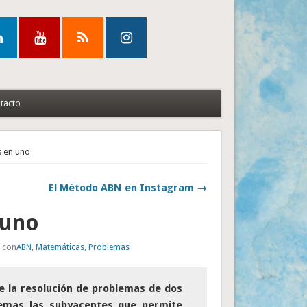
tacto
 en uno
El Método ABN en Instagram →
 uno
o con
ABN
,
Matemáticas
,
Problemas
e la resolución de problemas de dos
uemas las subyacentes que permite