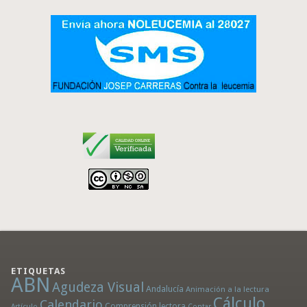
ETIQUETAS
ABN
Agudeza Visual
Andalucía
Animación a la lectura
Cálculo
Calendario
Comprensión lectora
Artículo
Contar