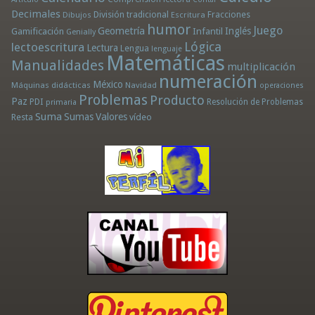
Decimales
División tradicional
Fracciones
Dibujos
Escritura
humor
Juego
Geometría
Infantil
Inglés
Gamificación
Genially
Lógica
lectoescritura
Lectura
Lengua
lenguaje
Matemáticas
Manualidades
multiplicación
numeración
México
Máquinas didácticas
Navidad
operaciones
Problemas
Producto
Paz
PDI
Resolución de Problemas
primaria
Suma
Sumas
Valores
Resta
vídeo